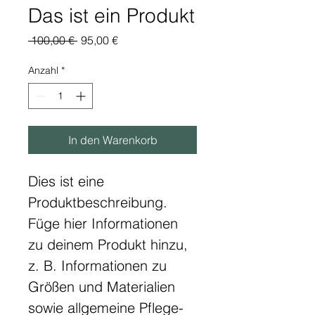
Das ist ein Produkt
Standardpreis
Sale-
 100,00 € 
95,00 €
Preis
Anzahl
*
In den Warenkorb
Dies ist eine 
Produktbeschreibung. 
Füge hier Informationen 
zu deinem Produkt hinzu, 
z. B. Informationen zu 
Größen und Materialien 
sowie allgemeine Pflege- 