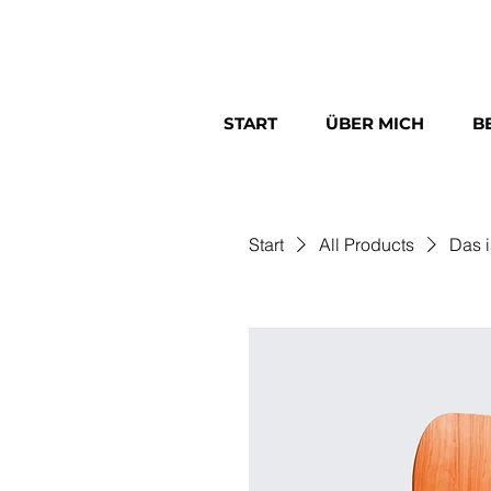
START
ÜBER MICH
B
Start
All Products
Das i