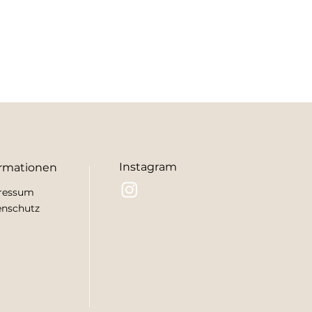
Instagram
ormationen
r
essum
ensch
utz