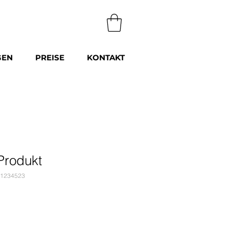
GEN
PREISE
KONTAKT
 Produkt
41234523